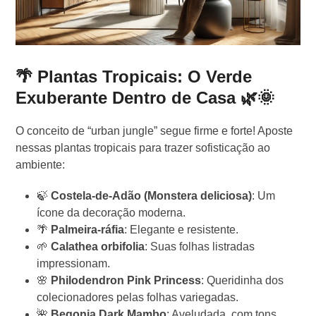
🌴 Plantas Tropicais: O Verde
Exuberante Dentro de Casa 🌿🌞
O conceito de “urban jungle” segue firme e forte! Aposte
nessas plantas tropicais para trazer sofisticação ao
ambiente:
🍃
Costela-de-Adão (Monstera deliciosa)
: Um
ícone da decoração moderna.
🌴
Palmeira-ráfia
: Elegante e resistente.
🌱
Calathea orbifolia
: Suas folhas listradas
impressionam.
🌸
Philodendron Pink Princess
: Queridinha dos
colecionadores pelas folhas variegadas.
🌺
Begonia Dark Mambo
: Aveludada, com tons