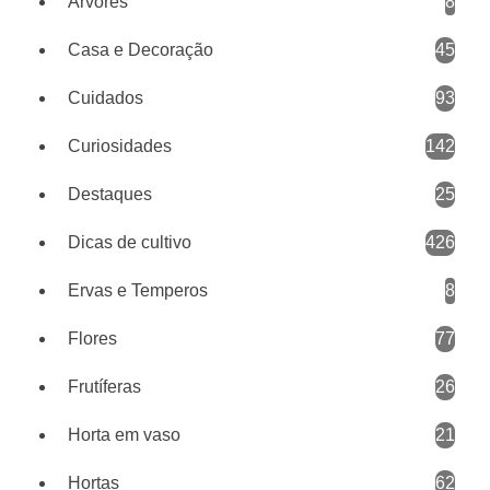
Árvores
8
Casa e Decoração
45
Cuidados
93
Curiosidades
142
Destaques
25
Dicas de cultivo
426
Ervas e Temperos
8
Flores
77
Frutíferas
26
Horta em vaso
21
Hortas
62