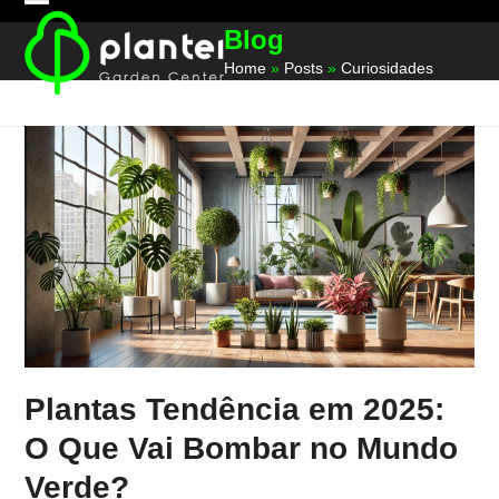
Skip
Open
Close
Blog
to
mobile
mobile
content
Home
»
Posts
»
Curiosidades
menu
menu
Plantas Tendência em 2025:
O Que Vai Bombar no Mundo
Verde?