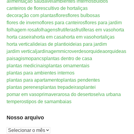
alimentação saudável
ambientes internos
bulbos
canteiros de flores
cultivo de hortaliças
decoração com plantas
flores
flores bulbosas
flores de inverno
flores para canteiros
flores para jardim
folhagem rosa
folhagens
frutiferas
frutíferas em vaso
horta
horta caseira
horta em casa
horta em vaso
hortaliças
horta vertical
ideias de plantio
ideias para jardim
jardim vertical
jardinagem
microverdes
orquidea
orquideas
paisagismo
pancs
plantas dentro de casa
plantas medicinais
plantas ornamentais
plantas para ambientes internos
plantas para apartamento
plantas pendentes
plantas perenes
plantas trepadeiras
plantei
pomar em vaso
primavera
rosa do deserto
selva urbana
temperos
tipos de samambaias
Nosso arquivo
Nosso