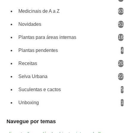
Medicinais de A a Z
63
Novidades
51
Plantas para áreas internas
16
Plantas pendentes
4
Receitas
20
Selva Urbana
22
Suculentas e cactos
5
Unboxing
1
Navegue por temas