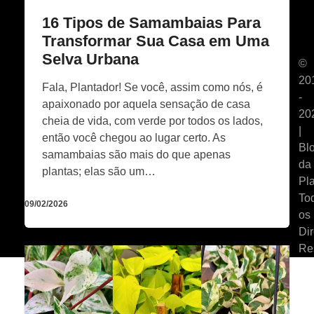
16 Tipos de Samambaias Para
Transformar Sua Casa em Uma
Selva Urbana
©
20
Fala, Plantador! Se você, assim como nós, é
-
apaixonado por aquela sensação de casa
20
cheia de vida, com verde por todos os lados,
|
então você chegou ao lugar certo. As
Bl
samambaias são mais do que apenas
da
plantas; elas são um…
Pla
To
09/02/2026
os
Dir
Re