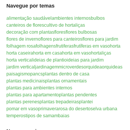
Navegue por temas
alimentação saudável
ambientes internos
bulbos
canteiros de flores
cultivo de hortaliças
decoração com plantas
flores
flores bulbosas
flores de inverno
flores para canteiros
flores para jardim
folhagem rosa
folhagens
frutiferas
frutíferas em vaso
horta
horta caseira
horta em casa
horta em vaso
hortaliças
horta vertical
ideias de plantio
ideias para jardim
jardim vertical
jardinagem
microverdes
orquidea
orquideas
paisagismo
pancs
plantas dentro de casa
plantas medicinais
plantas ornamentais
plantas para ambientes internos
plantas para apartamento
plantas pendentes
plantas perenes
plantas trepadeiras
plantei
pomar em vaso
primavera
rosa do deserto
selva urbana
temperos
tipos de samambaias