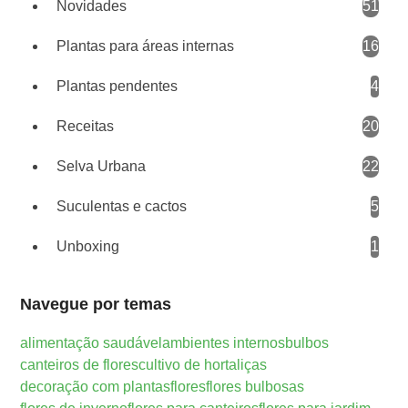
Novidades
51
Plantas para áreas internas
16
Plantas pendentes
4
Receitas
20
Selva Urbana
22
Suculentas e cactos
5
Unboxing
1
Navegue por temas
alimentação saudável
ambientes internos
bulbos
canteiros de flores
cultivo de hortaliças
decoração com plantas
flores
flores bulbosas