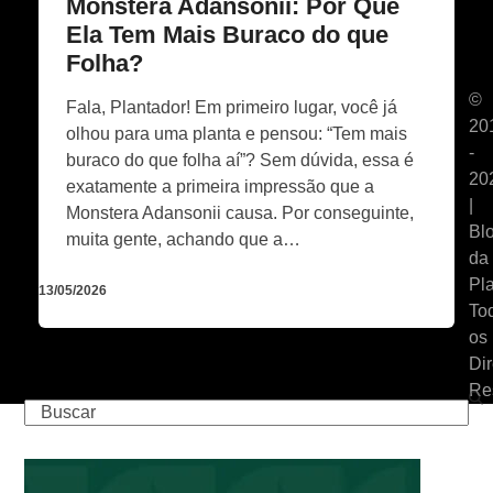
Monstera Adansonii: Por Que
Ela Tem Mais Buraco do que
Folha?
©
Fala, Plantador! Em primeiro lugar, você já
20
olhou para uma planta e pensou: “Tem mais
-
buraco do que folha aí”? Sem dúvida, essa é
20
exatamente a primeira impressão que a
|
Monstera Adansonii causa. Por conseguinte,
Bl
muita gente, achando que a…
da
Pla
13/05/2026
To
os
Dir
Re
Buscar