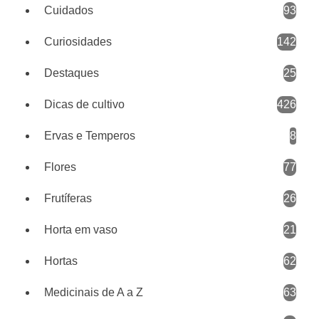
Cuidados
93
Curiosidades
142
Destaques
25
Dicas de cultivo
426
Ervas e Temperos
8
Flores
77
Frutíferas
26
Horta em vaso
21
Hortas
62
Medicinais de A a Z
63