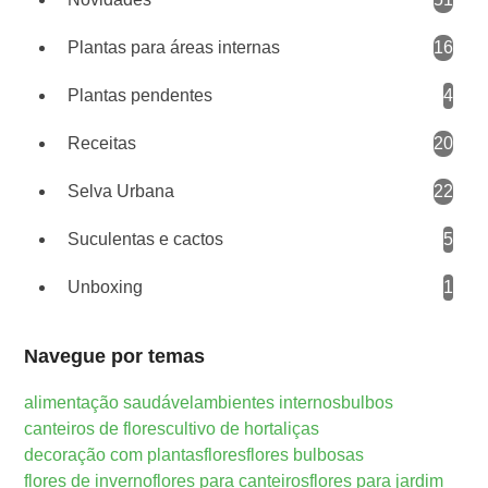
Plantas para áreas internas
16
Plantas pendentes
4
Receitas
20
Selva Urbana
22
Suculentas e cactos
5
Unboxing
1
Navegue por temas
alimentação saudável
ambientes internos
bulbos
canteiros de flores
cultivo de hortaliças
decoração com plantas
flores
flores bulbosas
flores de inverno
flores para canteiros
flores para jardim