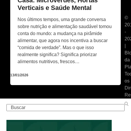
Casa: Microverdes, Hortas
Verticais e Saúde Mental
©
Nos últimos tempos, uma grande conversa
20
sobre nutrição e alimentação saudável tomou
-
conta do mundo: a mudança na pirâmide
20
alimentar, que agora nos incentiva a buscar
|
“comida de verdade”. Mas o que isso
Bl
realmente significa? Significa priorizar
da
alimentos nutritivos, frescos…
Pla
To
13/01/2026
os
Dir
Re
Buscar