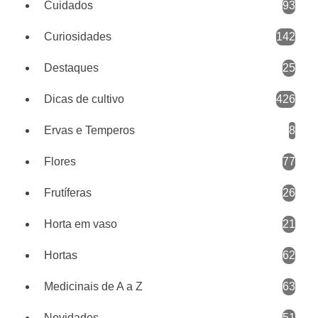
Cuidados
93
Curiosidades
142
Destaques
25
Dicas de cultivo
426
Ervas e Temperos
8
Flores
77
Frutíferas
26
Horta em vaso
21
Hortas
62
Medicinais de A a Z
63
Novidades
51