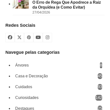
O Erro de Rega Que Apodrece a Raiz
da Orquídea (e Como Evitar)
27/04/2026
Redes Sociais
Facebook
X
Pinterest
YouTube
Instagram
Navegue pelas categorias
Árvores
8
Casa e Decoração
45
Cuidados
93
Curiosidades
142
Destaques
25