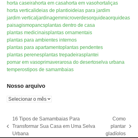
horta caseira
horta em casa
horta em vaso
hortaliças
horta vertical
ideias de plantio
ideias para jardim
jardim vertical
jardinagem
microverdes
orquidea
orquideas
paisagismo
pancs
plantas dentro de casa
plantas medicinais
plantas ornamentais
plantas para ambientes internos
plantas para apartamento
plantas pendentes
plantas perenes
plantas trepadeiras
plantei
pomar em vaso
primavera
rosa do deserto
selva urbana
temperos
tipos de samambaias
Nosso arquivo
Nosso
arquivo
16 Tipos de Samambaias Para
Como
Transformar Sua Casa em Uma Selva
plantar
previous
next
Urbana
gladíolos
post:
post: