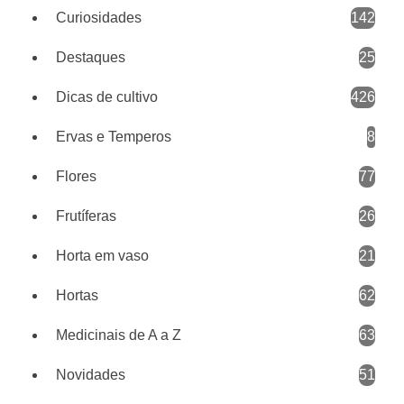
Curiosidades
142
Destaques
25
Dicas de cultivo
426
Ervas e Temperos
8
Flores
77
Frutíferas
26
Horta em vaso
21
Hortas
62
Medicinais de A a Z
63
Novidades
51