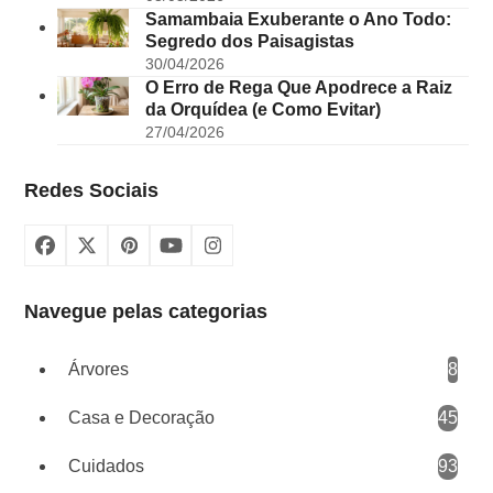
Samambaia Exuberante o Ano Todo:
Segredo dos Paisagistas
30/04/2026
O Erro de Rega Que Apodrece a Raiz
da Orquídea (e Como Evitar)
27/04/2026
Redes Sociais
Facebook
X
Pinterest
YouTube
Instagram
Navegue pelas categorias
Árvores
8
Casa e Decoração
45
Cuidados
93