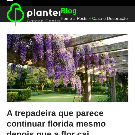
Skip
Open
Close
Blog
to
mobile
mobile
content
Home
»
Posts
»
Casa e Decoração
menu
menu
A trepadeira que parece
continuar florida mesmo
depois que a flor cai