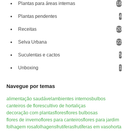
Plantas para áreas internas
16
Plantas pendentes
4
Receitas
20
Selva Urbana
22
Suculentas e cactos
5
Unboxing
1
Navegue por temas
alimentação saudável
ambientes internos
bulbos
canteiros de flores
cultivo de hortaliças
decoração com plantas
flores
flores bulbosas
flores de inverno
flores para canteiros
flores para jardim
folhagem rosa
folhagens
frutiferas
frutíferas em vaso
horta