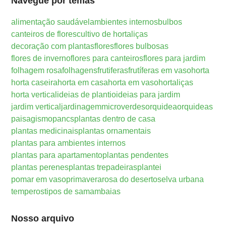
Navegue por temas
alimentação saudável
ambientes internos
bulbos
canteiros de flores
cultivo de hortaliças
decoração com plantas
flores
flores bulbosas
flores de inverno
flores para canteiros
flores para jardim
folhagem rosa
folhagens
frutiferas
frutíferas em vaso
horta
horta caseira
horta em casa
horta em vaso
hortaliças
horta vertical
ideias de plantio
ideias para jardim
jardim vertical
jardinagem
microverdes
orquidea
orquideas
paisagismo
pancs
plantas dentro de casa
plantas medicinais
plantas ornamentais
plantas para ambientes internos
plantas para apartamento
plantas pendentes
plantas perenes
plantas trepadeiras
plantei
pomar em vaso
primavera
rosa do deserto
selva urbana
temperos
tipos de samambaias
Nosso arquivo