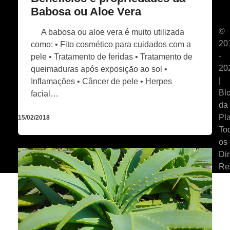
Babosa ou Aloe Vera
©
A babosa ou aloe vera é muito utilizada
20
como: • Fito cosmético para cuidados com a
-
pele • Tratamento de feridas • Tratamento de
20
queimaduras após exposição ao sol •
|
Inflamações • Câncer de pele • Herpes
Bl
facial…
da
Pla
15/02/2018
To
os
Dir
Re