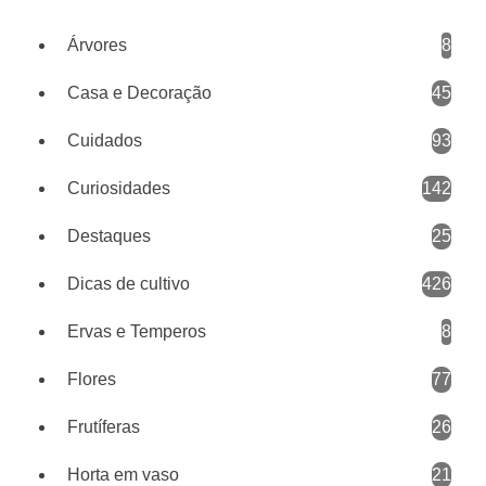
Árvores
8
Casa e Decoração
45
Cuidados
93
Curiosidades
142
Destaques
25
Dicas de cultivo
426
Ervas e Temperos
8
Flores
77
Frutíferas
26
Horta em vaso
21