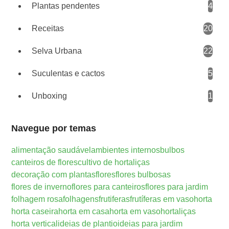
Plantas pendentes
4
Receitas
20
Selva Urbana
22
Suculentas e cactos
5
Unboxing
1
Navegue por temas
alimentação saudável
ambientes internos
bulbos
canteiros de flores
cultivo de hortaliças
decoração com plantas
flores
flores bulbosas
flores de inverno
flores para canteiros
flores para jardim
folhagem rosa
folhagens
frutiferas
frutíferas em vaso
horta
horta caseira
horta em casa
horta em vaso
hortaliças
horta vertical
ideias de plantio
ideias para jardim