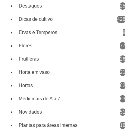
Destaques
25
Dicas de cultivo
426
Ervas e Temperos
8
Flores
77
Frutíferas
26
Horta em vaso
21
Hortas
62
Medicinais de A a Z
63
Novidades
51
Plantas para áreas internas
16