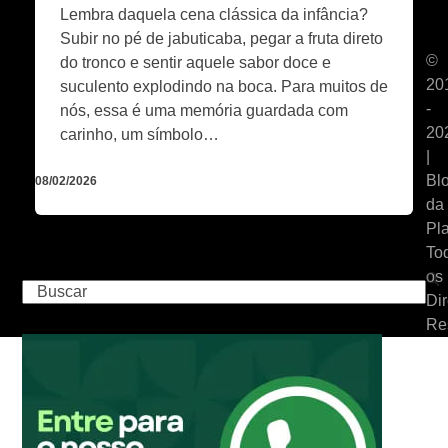
Lembra daquela cena clássica da infância?
Subir no pé de jabuticaba, pegar a fruta direto
©
do tronco e sentir aquele sabor doce e
20
suculento explodindo na boca. Para muitos de
-
nós, essa é uma memória guardada com
20
carinho, um símbolo…
|
Bl
08/02/2026
da
Pla
To
os
Buscar
Dir
Re