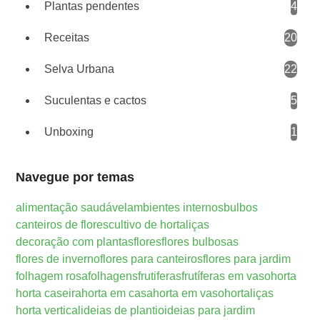
Plantas pendentes
4
Receitas
20
Selva Urbana
22
Suculentas e cactos
5
Unboxing
1
Navegue por temas
alimentação saudável
ambientes internos
bulbos
canteiros de flores
cultivo de hortaliças
decoração com plantas
flores
flores bulbosas
flores de inverno
flores para canteiros
flores para jardim
folhagem rosa
folhagens
frutiferas
frutíferas em vaso
horta
horta caseira
horta em casa
horta em vaso
hortaliças
horta vertical
ideias de plantio
ideias para jardim