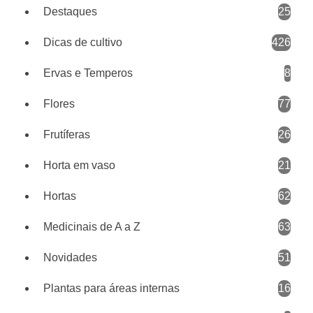
Destaques
25
Dicas de cultivo
426
Ervas e Temperos
8
Flores
77
Frutíferas
26
Horta em vaso
21
Hortas
62
Medicinais de A a Z
63
Novidades
51
Plantas para áreas internas
16