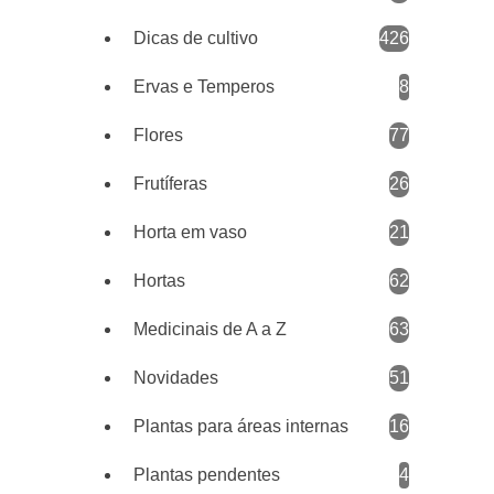
Dicas de cultivo
426
Ervas e Temperos
8
Flores
77
Frutíferas
26
Horta em vaso
21
Hortas
62
Medicinais de A a Z
63
Novidades
51
Plantas para áreas internas
16
Plantas pendentes
4