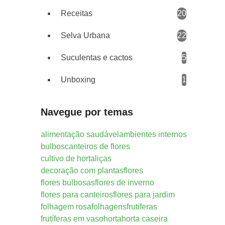
Receitas
20
Selva Urbana
22
Suculentas e cactos
5
Unboxing
1
Navegue por temas
alimentação saudável
ambientes internos
bulbos
canteiros de flores
cultivo de hortaliças
decoração com plantas
flores
flores bulbosas
flores de inverno
flores para canteiros
flores para jardim
folhagem rosa
folhagens
frutiferas
frutíferas em vaso
horta
horta caseira