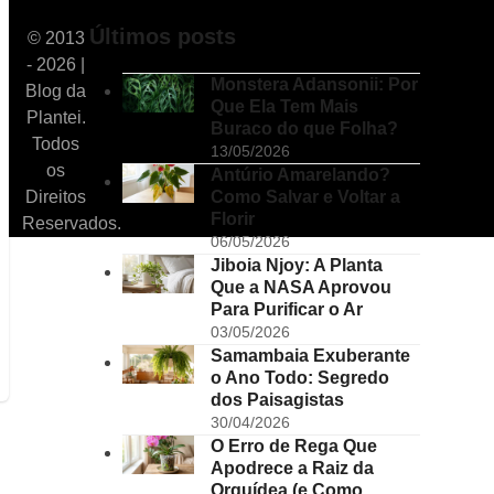
Últimos posts
© 2013
- 2026 |
Monstera Adansonii: Por
Blog da
Que Ela Tem Mais
Plantei.
Buraco do que Folha?
Todos
13/05/2026
os
Antúrio Amarelando?
Como Salvar e Voltar a
Direitos
Florir
Reservados.
06/05/2026
Jiboia Njoy: A Planta
Que a NASA Aprovou
Para Purificar o Ar
03/05/2026
Samambaia Exuberante
o Ano Todo: Segredo
dos Paisagistas
30/04/2026
O Erro de Rega Que
Apodrece a Raiz da
Orquídea (e Como