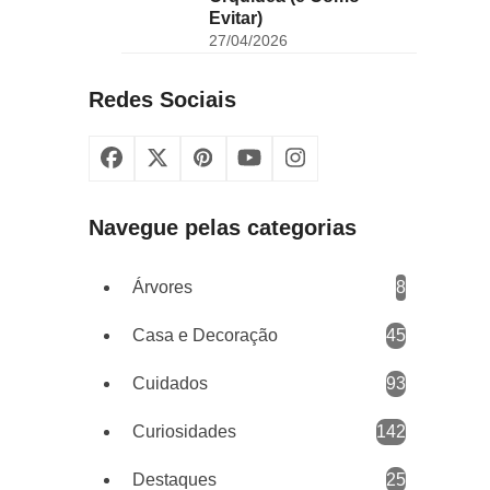
Evitar)
27/04/2026
Redes Sociais
Facebook
X
Pinterest
YouTube
Instagram
Navegue pelas categorias
Árvores
8
Casa e Decoração
45
Cuidados
93
Curiosidades
142
Destaques
25