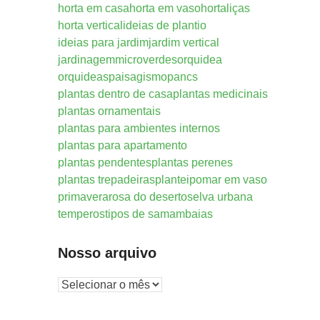
horta em casa
horta em vaso
hortaliças
horta vertical
ideias de plantio
ideias para jardim
jardim vertical
jardinagem
microverdes
orquidea
orquideas
paisagismo
pancs
plantas dentro de casa
plantas medicinais
plantas ornamentais
plantas para ambientes internos
plantas para apartamento
plantas pendentes
plantas perenes
plantas trepadeiras
plantei
pomar em vaso
primavera
rosa do deserto
selva urbana
temperos
tipos de samambaias
Nosso arquivo
Nosso
arquivo