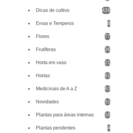
Dicas de cultivo
426
Ervas e Temperos
8
Flores
77
Frutíferas
26
Horta em vaso
21
Hortas
62
Medicinais de A a Z
63
Novidades
51
Plantas para áreas internas
16
Plantas pendentes
4