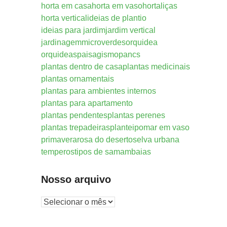
horta em casa
horta em vaso
hortaliças
horta vertical
ideias de plantio
ideias para jardim
jardim vertical
jardinagem
microverdes
orquidea
orquideas
paisagismo
pancs
plantas dentro de casa
plantas medicinais
plantas ornamentais
plantas para ambientes internos
plantas para apartamento
plantas pendentes
plantas perenes
plantas trepadeiras
plantei
pomar em vaso
primavera
rosa do deserto
selva urbana
temperos
tipos de samambaias
Nosso arquivo
Nosso
arquivo