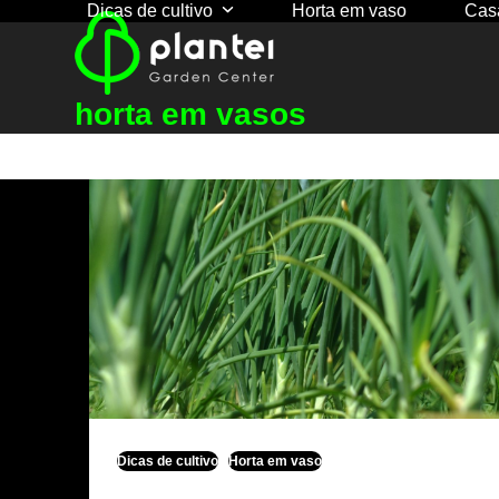
Dicas de cultivo
Horta em vaso
Cas
Skip
to
content
horta em vasos
Dicas de cultivo
Horta em vaso