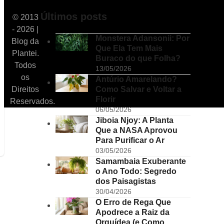
Últimos posts
© 2013
- 2026 |
Monstera Adansonii: Por
Blog da
Que Ela Tem Mais
Plantei.
Buraco do que Folha?
Todos
13/05/2026
os
Antúrio Amarelando?
Como Salvar e Voltar a
Direitos
Florir
Reservados.
06/05/2026
Jiboia Njoy: A Planta
Que a NASA Aprovou
Para Purificar o Ar
03/05/2026
Samambaia Exuberante
o Ano Todo: Segredo
dos Paisagistas
30/04/2026
O Erro de Rega Que
Apodrece a Raiz da
Orquídea (e Como