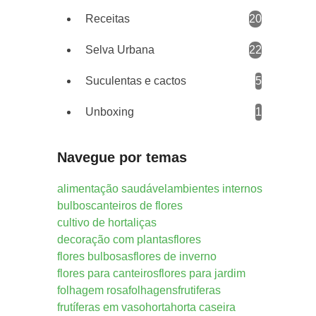
Receitas
20
Selva Urbana
22
Suculentas e cactos
5
Unboxing
1
Navegue por temas
alimentação saudável
ambientes internos
bulbos
canteiros de flores
cultivo de hortaliças
decoração com plantas
flores
flores bulbosas
flores de inverno
flores para canteiros
flores para jardim
folhagem rosa
folhagens
frutiferas
frutíferas em vaso
horta
horta caseira