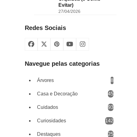
Evitar)
27/04/2026
Redes Sociais
Facebook
X
Pinterest
YouTube
Instagram
Navegue pelas categorias
Árvores
8
Casa e Decoração
45
Cuidados
93
Curiosidades
142
Destaques
25