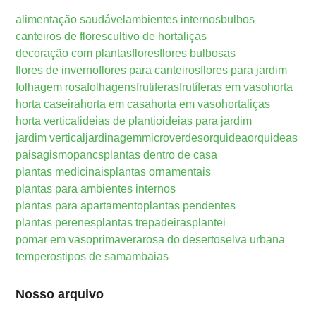
alimentação saudável
ambientes internos
bulbos
canteiros de flores
cultivo de hortaliças
decoração com plantas
flores
flores bulbosas
flores de inverno
flores para canteiros
flores para jardim
folhagem rosa
folhagens
frutiferas
frutíferas em vaso
horta
horta caseira
horta em casa
horta em vaso
hortaliças
horta vertical
ideias de plantio
ideias para jardim
jardim vertical
jardinagem
microverdes
orquidea
orquideas
paisagismo
pancs
plantas dentro de casa
plantas medicinais
plantas ornamentais
plantas para ambientes internos
plantas para apartamento
plantas pendentes
plantas perenes
plantas trepadeiras
plantei
pomar em vaso
primavera
rosa do deserto
selva urbana
temperos
tipos de samambaias
Nosso arquivo