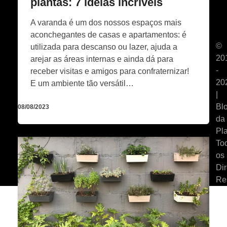
plantas: 7 ideias incríveis
A varanda é um dos nossos espaços mais
aconchegantes de casas e apartamentos: é
©
utilizada para descanso ou lazer, ajuda a
20
arejar as áreas internas e ainda dá para
-
receber visitas e amigos para confraternizar!
20
E um ambiente tão versátil…
|
Bl
08/08/2023
da
Pla
To
os
Dir
Re