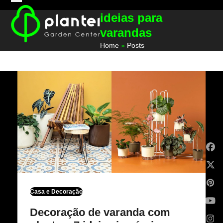
Skip
Open
Close
ideias para
to
mobile
mobile
content
varandas
menu
menu
Home
»
Posts
Fa
X
Pin
Casa e Decoração
Yo
Decoração de varanda com
Ins