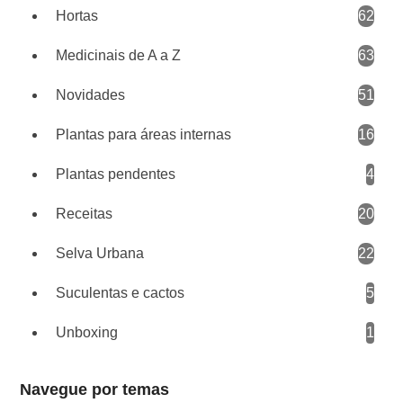
Hortas
62
Medicinais de A a Z
63
Novidades
51
Plantas para áreas internas
16
Plantas pendentes
4
Receitas
20
Selva Urbana
22
Suculentas e cactos
5
Unboxing
1
Navegue por temas