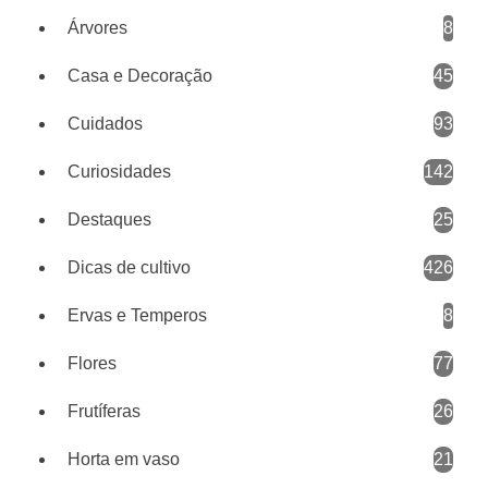
Árvores
8
Casa e Decoração
45
Cuidados
93
Curiosidades
142
Destaques
25
Dicas de cultivo
426
Ervas e Temperos
8
Flores
77
Frutíferas
26
Horta em vaso
21