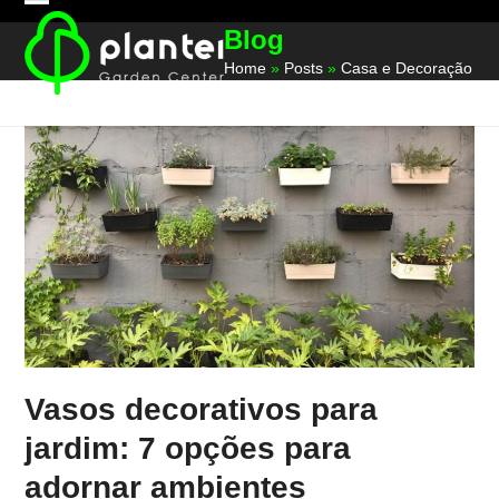
Skip
Open
Close
Blog
to
mobile
mobile
content
Home
»
Posts
»
Casa e Decoração
menu
menu
Vasos decorativos para
jardim: 7 opções para
adornar ambientes