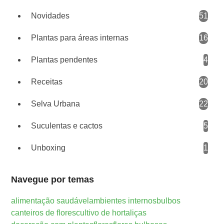
Novidades
51
Plantas para áreas internas
16
Plantas pendentes
4
Receitas
20
Selva Urbana
22
Suculentas e cactos
5
Unboxing
1
Navegue por temas
alimentação saudável
ambientes internos
bulbos
canteiros de flores
cultivo de hortaliças