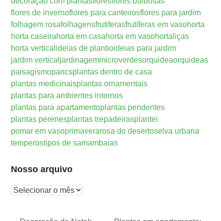
decoração com plantas
flores
flores bulbosas
flores de inverno
flores para canteiros
flores para jardim
folhagem rosa
folhagens
frutiferas
frutíferas em vaso
horta
horta caseira
horta em casa
horta em vaso
hortaliças
horta vertical
ideias de plantio
ideias para jardim
jardim vertical
jardinagem
microverdes
orquidea
orquideas
paisagismo
pancs
plantas dentro de casa
plantas medicinais
plantas ornamentais
plantas para ambientes internos
plantas para apartamento
plantas pendentes
plantas perenes
plantas trepadeiras
plantei
pomar em vaso
primavera
rosa do deserto
selva urbana
temperos
tipos de samambaias
Nosso arquivo
Nosso
arquivo