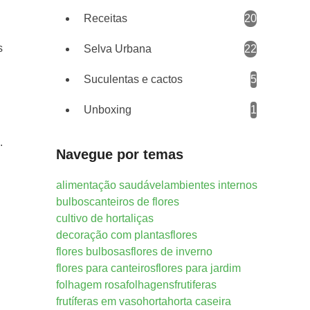
Receitas
20
s
Selva Urbana
22
Suculentas e cactos
5
Unboxing
1
).
Navegue por temas
alimentação saudável
ambientes internos
bulbos
canteiros de flores
cultivo de hortaliças
decoração com plantas
flores
flores bulbosas
flores de inverno
flores para canteiros
flores para jardim
folhagem rosa
folhagens
frutiferas
frutíferas em vaso
horta
horta caseira