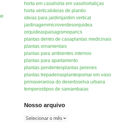
horta em casa
horta em vaso
hortaliças
horta vertical
ideias de plantio
ue
ideias para jardim
jardim vertical
jardinagem
microverdes
orquidea
orquideas
paisagismo
pancs
plantas dentro de casa
plantas medicinais
plantas ornamentais
plantas para ambientes internos
plantas para apartamento
plantas pendentes
plantas perenes
plantas trepadeiras
plantei
pomar em vaso
primavera
rosa do deserto
selva urbana
temperos
tipos de samambaias
Nosso arquivo
Nosso
arquivo