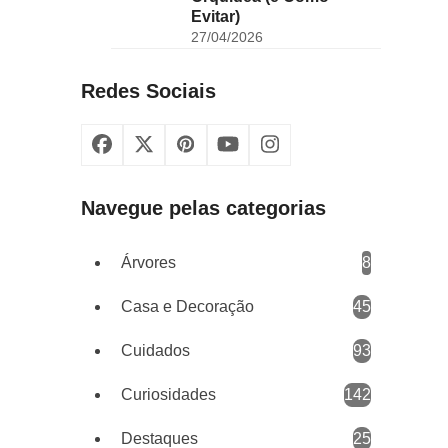
Evitar)
27/04/2026
Redes Sociais
Facebook
X
Pinterest
YouTube
Instagram
Navegue pelas categorias
Árvores
8
Casa e Decoração
45
Cuidados
93
Curiosidades
142
Destaques
25