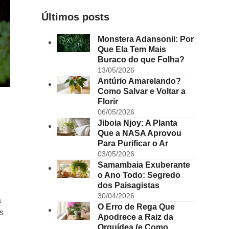
Últimos posts
Monstera Adansonii: Por
Que Ela Tem Mais
Buraco do que Folha?
13/05/2026
Antúrio Amarelando?
Como Salvar e Voltar a
Florir
06/05/2026
Jiboia Njoy: A Planta
Que a NASA Aprovou
Para Purificar o Ar
03/05/2026
Samambaia Exuberante
o Ano Todo: Segredo
dos Paisagistas
30/04/2026
a
O Erro de Rega Que
s
Apodrece a Raiz da
Orquídea (e Como