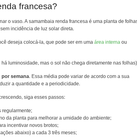
enda francesa?
onar o vaso. A samambaia renda francesa é uma planta de folha
em incidência de luz solar direta.
cê deseja colocá-la, que pode ser em uma
área interna
ou
há luminosidade, mas o sol não chega diretamente nas folhas
s por semana
. Essa média pode variar de acordo com a sua
eduzir a quantidade e a periodicidade.
crescendo, siga esses passos:
s regularmente;
rno da planta para melhorar a umidade do ambiente;
ra incentivar novos brotos;
cações abaixo) a cada 3 três meses;