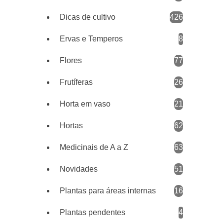
Dicas de cultivo
426
Ervas e Temperos
8
Flores
77
Frutíferas
26
Horta em vaso
21
Hortas
62
Medicinais de A a Z
63
Novidades
51
Plantas para áreas internas
16
Plantas pendentes
4