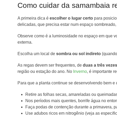
Como cuidar da samambaia r
A primeira dica é
escolher o lugar certo
para posici
delicadas, que precisa estar num espaço sombreado, s
Observe como é a luminosidade no espaço em que vo
externa.
Escolha um local de
sombra ou sol indireto
(quando 
As regas devem ser frequentes, de
duas a três veze
região ou estação do ano. No
Inverno
, é importante r
Para que a planta continue se desenvolvendo bem e 
Retire as folhas secas, amareladas ou queimada
Nos períodos mais quentes, borrife água no ento
Faça podas de contenção durante a primavera, pa
Use adubos ricos em nitrogênio (veja as especifi