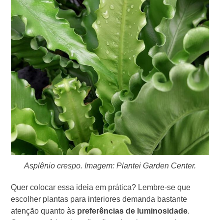
Asplênio crespo. Imagem: Plantei Garden Center.
Quer colocar essa ideia em prática? Lembre-se que
escolher plantas para interiores demanda bastante
atenção quanto às
preferências de luminosidade
.