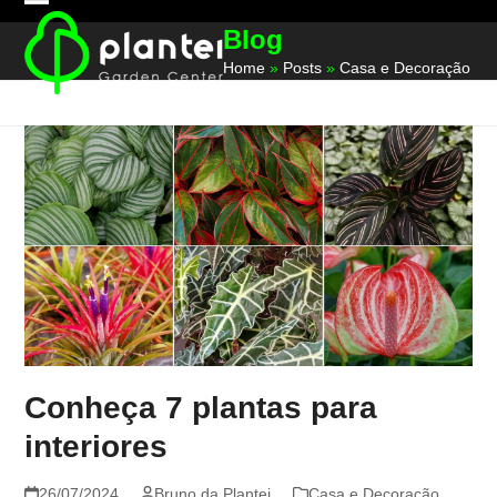
Skip
Open
Close
Blog
to
mobile
mobile
content
Home
»
Posts
»
Casa e Decoração
menu
menu
Conheça 7 plantas para
interiores
26/07/2024
Bruno da Plantei
Casa e Decoração