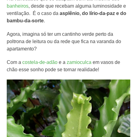
banheiros
, desde que recebam alguma luminosidade e
ventilação. É o caso da
asplênio, do lírio-da-paz e do
bambu-da-sorte
.
Agora, imagina só ter um cantinho verde perto da
poltrona de leitura ou da rede que fica na varanda do
apartamento?
Com a
costela-de-adão
e a
zamioculca
em vasos de
chão esse sonho pode se tornar realidade!