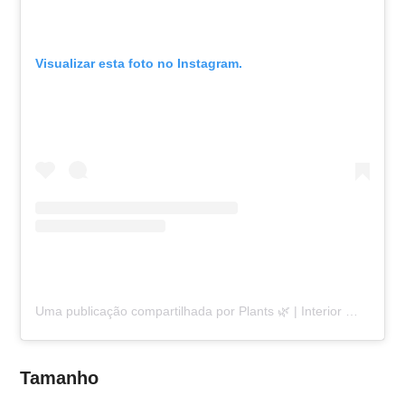
Visualizar esta foto no Instagram.
Uma publicação compartilhada por Plants 🌿 | Interior 🛋 | Cats 🐈 (@marienova)
Tamanho