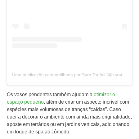
Uma publicação compartilhada por Sara Toufali (@saratoufali)
e
Os vasos pendentes também ajudam a
otimizar o
espaço pequeno
, além de criar um aspecto incrível com
espécies mais volumosas de tranças “caídas”. Caso
queira decorar o ambiente com ainda mais originalidade,
aposte em terrários ou em jardins verticais, adicionando
um toque de spa ao cômodo.