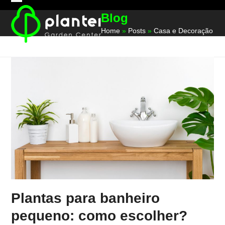
Skip
Open
Close
Blog
to
mobile
mobile
content
Home
»
Posts
»
Casa e Decoração
menu
menu
Plantas para banheiro
pequeno: como escolher?