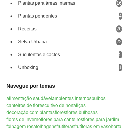
Plantas para áreas internas
16
Plantas pendentes
4
Receitas
20
Selva Urbana
22
Suculentas e cactos
5
Unboxing
1
Navegue por temas
alimentação saudável
ambientes internos
bulbos
canteiros de flores
cultivo de hortaliças
decoração com plantas
flores
flores bulbosas
flores de inverno
flores para canteiros
flores para jardim
folhagem rosa
folhagens
frutiferas
frutíferas em vaso
horta