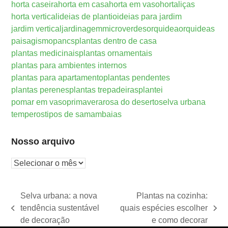
horta caseira
horta em casa
horta em vaso
hortaliças
horta vertical
ideias de plantio
ideias para jardim
jardim vertical
jardinagem
microverdes
orquidea
orquideas
paisagismo
pancs
plantas dentro de casa
plantas medicinais
plantas ornamentais
plantas para ambientes internos
plantas para apartamento
plantas pendentes
plantas perenes
plantas trepadeiras
plantei
pomar em vaso
primavera
rosa do deserto
selva urbana
temperos
tipos de samambaias
Nosso arquivo
Nosso
arquivo
Selva urbana: a nova
Plantas na cozinha:
tendência sustentável
quais espécies escolher
previous
next
de decoração
e como decorar
post:
post: