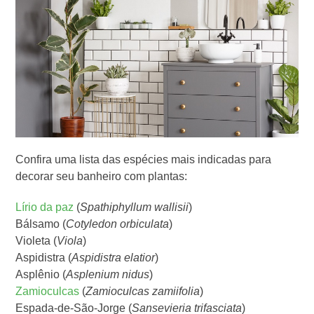
Confira uma lista das espécies mais indicadas para
decorar seu banheiro com plantas:
Lírio da paz
(
Spathiphyllum wallisii
)
Bálsamo (
Cotyledon orbiculata
)
Violeta (
Viola
)
Aspidistra (
Aspidistra elatior
)
Asplênio (
Asplenium nidus
)
Zamioculcas
(
Zamioculcas zamiifolia
)
Espada-de-São-Jorge (
Sansevieria trifasciata
)