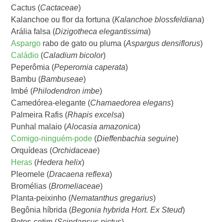
Cactus (
Cactaceae
)
Kalanchoe ou flor da fortuna (
Kalanchoe blossfeldiana
)
Arália falsa (
Dizigotheca elegantissima
)
Aspargo
rabo de gato ou pluma (
Aspargus densiflorus
)
Caládio
(
Caladium bicolor
)
Peperômia (
Peperomia caperata
)
Bambu (
Bambuseae
)
Imbé (
Philodendron imbe
)
Camedórea-elegante (
Chamaedorea elegans
)
Palmeira Rafis (
Rhapis excelsa
)
Punhal malaio (
Alocasia amazonica
)
Comigo-ninguém-pode
(
Dieffenbachia seguine
)
Orquídeas (
Orchidaceae
)
Heras
(
Hedera helix
)
Pleomele (
Dracaena reflexa
)
Bromélias (
Bromeliaceae
)
Planta-peixinho (
Nematanthus gregarius
)
Begônia híbrida (
Begonia hybrida Hort. Ex Steud
)
Potos-cetim (
Scindapsus pictus
)