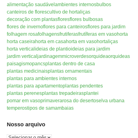
alimentação saudável
ambientes internos
bulbos
canteiros de flores
cultivo de hortaliças
decoração com plantas
flores
flores bulbosas
flores de inverno
flores para canteiros
flores para jardim
folhagem rosa
folhagens
frutiferas
frutíferas em vaso
horta
horta caseira
horta em casa
horta em vaso
hortaliças
horta vertical
ideias de plantio
ideias para jardim
jardim vertical
jardinagem
microverdes
orquidea
orquideas
paisagismo
pancs
plantas dentro de casa
plantas medicinais
plantas ornamentais
plantas para ambientes internos
plantas para apartamento
plantas pendentes
plantas perenes
plantas trepadeiras
plantei
pomar em vaso
primavera
rosa do deserto
selva urbana
temperos
tipos de samambaias
Nosso arquivo
Nosso