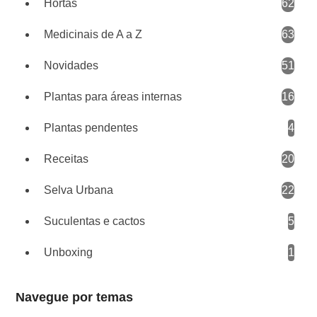
Hortas
62
Medicinais de A a Z
63
Novidades
51
Plantas para áreas internas
16
Plantas pendentes
4
Receitas
20
Selva Urbana
22
Suculentas e cactos
5
Unboxing
1
Navegue por temas