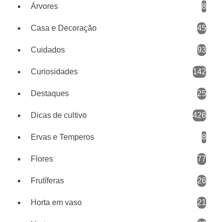
Árvores
8
Casa e Decoração
45
Cuidados
93
Curiosidades
142
Destaques
25
Dicas de cultivo
426
Ervas e Temperos
8
Flores
77
Frutíferas
26
Horta em vaso
21