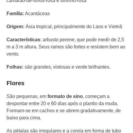
camarão-de-sinos-rosa e sininho-rosa
Família:
Acantáceas
Origem:
Ásia tropical, principalmente do Laos e Vietnã
Características
: arbusto perene, que pode medir de 2,5
m a 3 m altura. Seus ramos são fortes e resistem bem ao
vento.
Folhas:
são grandes, vistosas e verde brilhantes.
Flores
São pequenas, em
formato de sino
, começam a
despontar entre 20 e 60 dias após o plantio da muda.
Formam-se em cachos e se abrem gradativamente, de
baixo para cima.
As pétalas são irregulares e a corola em forma de tubo