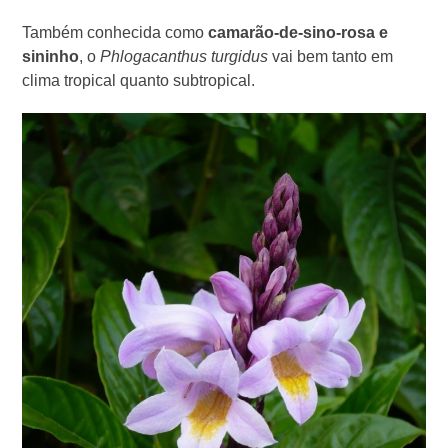
Também conhecida como
camarão-de-sino-rosa e
sininho
, o
Phlogacanthus turgidus
vai bem tanto em
clima tropical quanto subtropical.