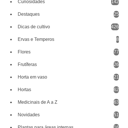
Curiosidades
142
Destaques
25
Dicas de cultivo
426
Ervas e Temperos
8
Flores
77
Frutíferas
26
Horta em vaso
21
Hortas
62
Medicinais de A a Z
63
Novidades
51
Plantas para áreas internas
16