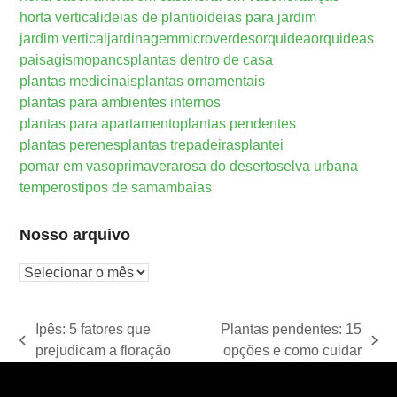
horta vertical
ideias de plantio
ideias para jardim
jardim vertical
jardinagem
microverdes
orquidea
orquideas
paisagismo
pancs
plantas dentro de casa
plantas medicinais
plantas ornamentais
plantas para ambientes internos
plantas para apartamento
plantas pendentes
plantas perenes
plantas trepadeiras
plantei
pomar em vaso
primavera
rosa do deserto
selva urbana
temperos
tipos de samambaias
Nosso arquivo
Nosso
arquivo
Ipês: 5 fatores que
Plantas pendentes: 15
previous
next
prejudicam a floração
opções e como cuidar
post:
post: