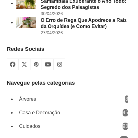
Samambaia Exuberante o Ano Todo:
Segredo dos Paisagistas
30/04/2026
O Erro de Rega Que Apodrece a Raiz
da Orquídea (e Como Evitar)
27/04/2026
Redes Sociais
Facebook
X
Pinterest
YouTube
Instagram
Navegue pelas categorias
Árvores
8
Casa e Decoração
45
Cuidados
93