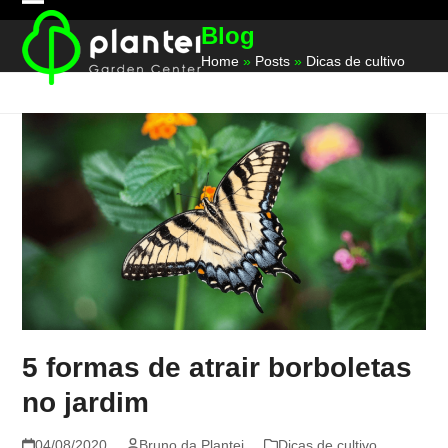
Skip
Open
Close
Blog
to
mobile
mobile
content
Home
»
Posts
»
Dicas de cultivo
menu
menu
5 formas de atrair borboletas
no jardim
04/08/2020
Bruno da Plantei
Dicas de cultivo