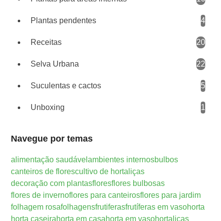
Plantas pendentes
4
Receitas
20
Selva Urbana
22
Suculentas e cactos
5
Unboxing
1
Navegue por temas
alimentação saudável
ambientes internos
bulbos
canteiros de flores
cultivo de hortaliças
decoração com plantas
flores
flores bulbosas
flores de inverno
flores para canteiros
flores para jardim
folhagem rosa
folhagens
frutiferas
frutíferas em vaso
horta
horta caseira
horta em casa
horta em vaso
hortaliças