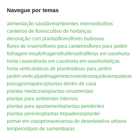
Navegue por temas
alimentação saudável
ambientes internos
bulbos
canteiros de flores
cultivo de hortaliças
decoração com plantas
flores
flores bulbosas
flores de inverno
flores para canteiros
flores para jardim
folhagem rosa
folhagens
frutiferas
frutíferas em vaso
horta
horta caseira
horta em casa
horta em vaso
hortaliças
horta vertical
ideias de plantio
ideias para jardim
jardim vertical
jardinagem
microverdes
orquidea
orquideas
paisagismo
pancs
plantas dentro de casa
plantas medicinais
plantas ornamentais
plantas para ambientes internos
plantas para apartamento
plantas pendentes
plantas perenes
plantas trepadeiras
plantei
pomar em vaso
primavera
rosa do deserto
selva urbana
temperos
tipos de samambaias