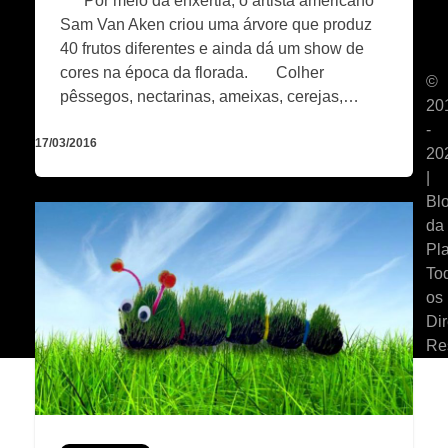
Por meio da enxertia, o artista americano
Sam Van Aken criou uma árvore que produz
40 frutos diferentes e ainda dá um show de
cores na época da florada. Colher
©
pêssegos, nectarinas, ameixas, cerejas,…
20
-
17/03/2016
20
|
Bl
da
Pla
To
os
Dir
Re