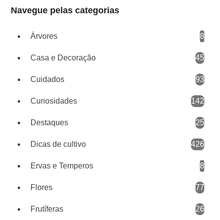
Navegue pelas categorias
Árvores
8
Casa e Decoração
45
Cuidados
93
Curiosidades
142
Destaques
25
Dicas de cultivo
426
Ervas e Temperos
8
Flores
77
Frutíferas
26