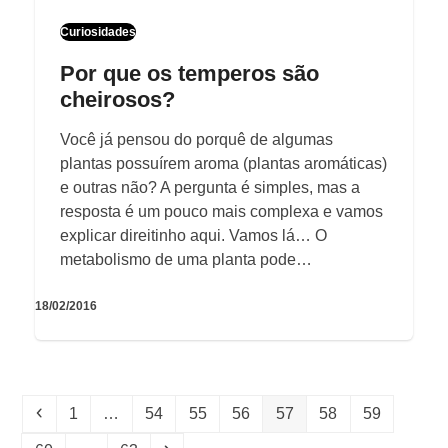
Curiosidades
Por que os temperos são
cheirosos?
Você já pensou do porquê de algumas
plantas possuírem aroma (plantas aromáticas)
e outras não? A pergunta é simples, mas a
resposta é um pouco mais complexa e vamos
explicar direitinho aqui. Vamos lá… O
metabolismo de uma planta pode…
18/02/2016
Previous
Page
Page
Page
Page
Page
Page
Page
1
…
54
55
56
57
58
59