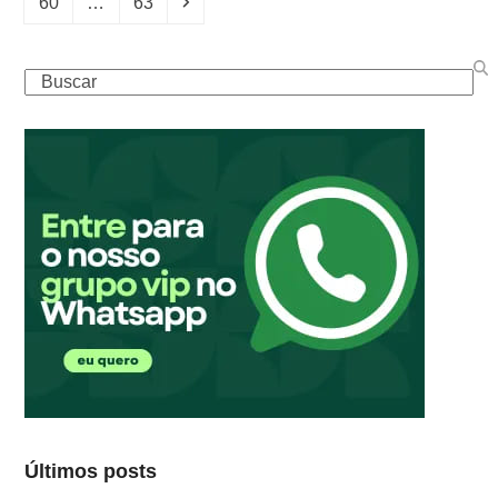
Page
Page
Next
60
…
63
Buscar
Últimos posts