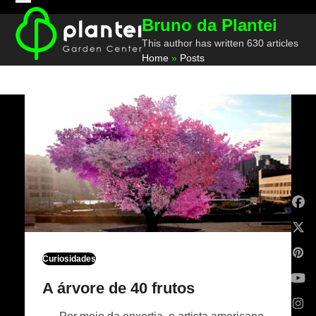
Skip
Open
Close
Bruno da Plantei
to
mobile
mobile
content
This author has written 630 articles
Home
»
Posts
menu
menu
Fa
X
Pin
Curiosidades
Yo
A árvore de 40 frutos
Ins