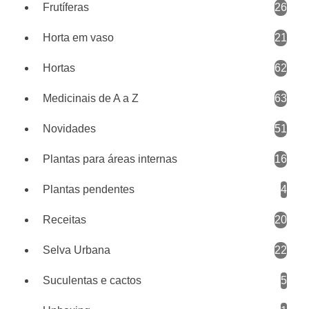
Frutíferas
26
Horta em vaso
21
Hortas
62
Medicinais de A a Z
63
Novidades
51
Plantas para áreas internas
16
Plantas pendentes
4
Receitas
20
Selva Urbana
22
Suculentas e cactos
5