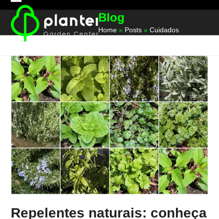
Skip
Open
Close
Blog
to
mobile
mobile
content
Home
»
Posts
»
Cuidados
menu
menu
Repelentes naturais: conheça