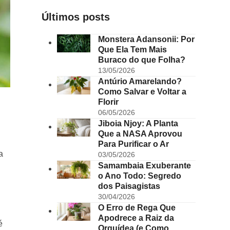
Últimos posts
Monstera Adansonii: Por
Que Ela Tem Mais
Buraco do que Folha?
13/05/2026
Antúrio Amarelando?
Como Salvar e Voltar a
Florir
06/05/2026
Jiboia Njoy: A Planta
Que a NASA Aprovou
Para Purificar o Ar
a
03/05/2026
Samambaia Exuberante
o Ano Todo: Segredo
dos Paisagistas
30/04/2026
O Erro de Rega Que
Apodrece a Raiz da
é
Orquídea (e Como