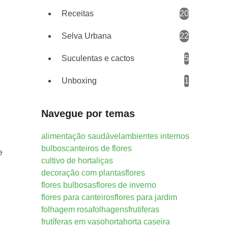
Receitas
20
Selva Urbana
22
Suculentas e cactos
5
Unboxing
1
Navegue por temas
alimentação saudável
ambientes internos
bulbos
canteiros de flores
e
cultivo de hortaliças
decoração com plantas
flores
flores bulbosas
flores de inverno
flores para canteiros
flores para jardim
folhagem rosa
folhagens
frutiferas
frutíferas em vaso
horta
horta caseira