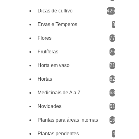
Dicas de cultivo
426
Ervas e Temperos
8
Flores
77
Frutíferas
26
Horta em vaso
21
Hortas
62
Medicinais de A a Z
63
Novidades
51
Plantas para áreas internas
16
Plantas pendentes
4