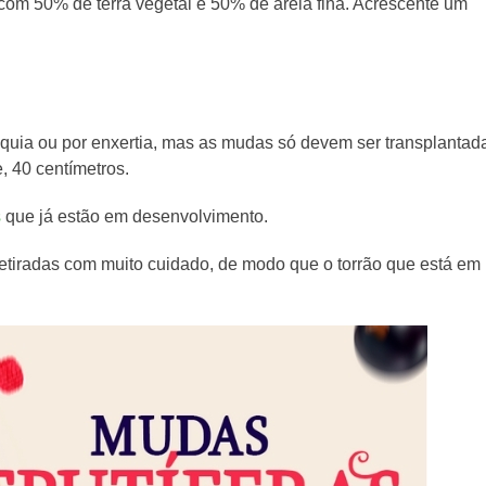
com 50% de terra vegetal e 50% de areia fina. Acrescente um
taquia ou por enxertia, mas as mudas só devem ser transplantad
 40 centímetros.
s
que já estão em desenvolvimento.
etiradas com muito cuidado, de modo que o torrão que está em