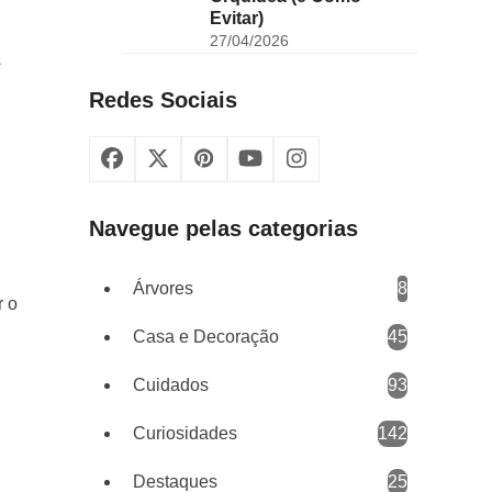
Evitar)
27/04/2026
s
Redes Sociais
Facebook
X
Pinterest
YouTube
Instagram
Navegue pelas categorias
Árvores
8
r o
Casa e Decoração
45
Cuidados
93
Curiosidades
142
Destaques
25