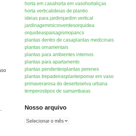
horta em casa
horta em vaso
hortaliças
horta vertical
ideias de plantio
ideias para jardim
jardim vertical
jardinagem
microverdes
orquidea
orquideas
paisagismo
pancs
plantas dentro de casa
plantas medicinais
plantas ornamentais
plantas para ambientes internos
plantas para apartamento
plantas pendentes
plantas perenes
aso
plantas trepadeiras
plantei
pomar em vaso
primavera
rosa do deserto
selva urbana
temperos
tipos de samambaias
Nosso arquivo
.
Nosso
arquivo