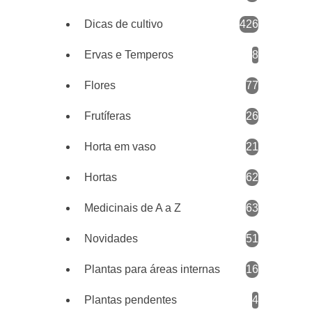
Dicas de cultivo
426
Ervas e Temperos
8
Flores
77
Frutíferas
26
Horta em vaso
21
Hortas
62
Medicinais de A a Z
63
Novidades
51
Plantas para áreas internas
16
Plantas pendentes
4