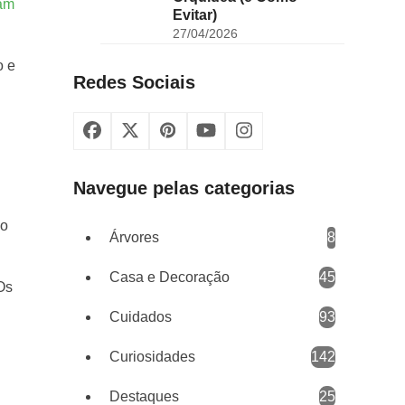
am
Evitar)
27/04/2026
o e
Redes Sociais
Facebook
X
Pinterest
YouTube
Instagram
Navegue pelas categorias
io
Árvores
8
Casa e Decoração
45
Os
Cuidados
93
Curiosidades
142
Destaques
25