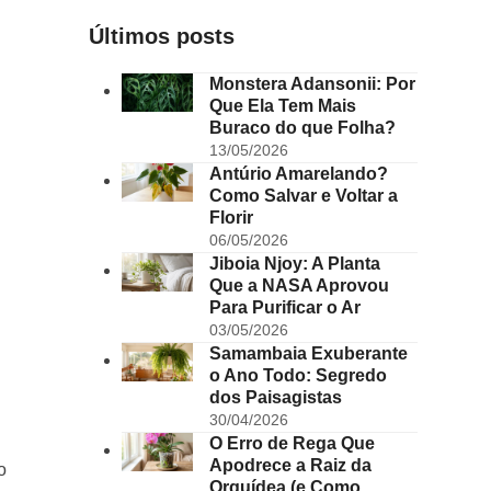
Últimos posts
Monstera Adansonii: Por
Que Ela Tem Mais
Buraco do que Folha?
13/05/2026
Antúrio Amarelando?
Como Salvar e Voltar a
Florir
06/05/2026
Jiboia Njoy: A Planta
Que a NASA Aprovou
Para Purificar o Ar
03/05/2026
Samambaia Exuberante
o Ano Todo: Segredo
dos Paisagistas
30/04/2026
O Erro de Rega Que
Apodrece a Raiz da
o
Orquídea (e Como