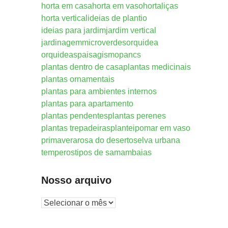
horta em casa
horta em vaso
hortaliças
horta vertical
ideias de plantio
ideias para jardim
jardim vertical
jardinagem
microverdes
orquidea
orquideas
paisagismo
pancs
plantas dentro de casa
plantas medicinais
plantas ornamentais
plantas para ambientes internos
plantas para apartamento
plantas pendentes
plantas perenes
plantas trepadeiras
plantei
pomar em vaso
primavera
rosa do deserto
selva urbana
temperos
tipos de samambaias
Nosso arquivo
Nosso
arquivo