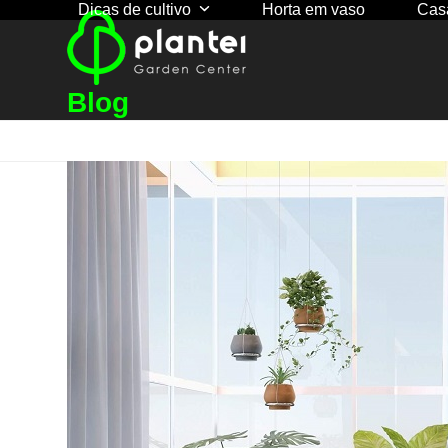
Dicas de cultivo
Horta em vaso
Cas
Skip
to
content
Blog