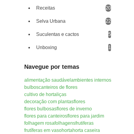
Receitas
20
Selva Urbana
22
Suculentas e cactos
5
Unboxing
1
Navegue por temas
alimentação saudável
ambientes internos
bulbos
canteiros de flores
cultivo de hortaliças
decoração com plantas
flores
flores bulbosas
flores de inverno
flores para canteiros
flores para jardim
folhagem rosa
folhagens
frutiferas
frutíferas em vaso
horta
horta caseira