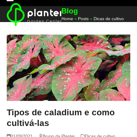
Skip
Open
Close
Blog
to
mobile
mobile
content
Home
»
Posts
»
Dicas de cultivo
menu
menu
Tipos de caladium e como
cultivá-las
01/09/2021
Bruno da Plantei
Dicas de cultivo