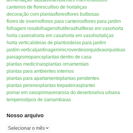
canteiros de flores
cultivo de hortaliças
decoração com plantas
flores
flores bulbosas
flores de inverno
flores para canteiros
flores para jardim
folhagem rosa
folhagens
frutiferas
frutíferas em vaso
horta
horta caseira
horta em casa
horta em vaso
hortaliças
horta vertical
ideias de plantio
ideias para jardim
jardim vertical
jardinagem
microverdes
orquidea
orquideas
paisagismo
pancs
plantas dentro de casa
plantas medicinais
plantas ornamentais
plantas para ambientes internos
plantas para apartamento
plantas pendentes
plantas perenes
plantas trepadeiras
plantei
pomar em vaso
primavera
rosa do deserto
selva urbana
temperos
tipos de samambaias
Nosso arquivo
Nosso