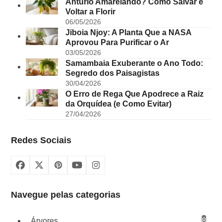
Antúrio Amarelando? Como Salvar e
Voltar a Florir
06/05/2026
Jiboia Njoy: A Planta Que a NASA
Aprovou Para Purificar o Ar
03/05/2026
Samambaia Exuberante o Ano Todo:
Segredo dos Paisagistas
30/04/2026
O Erro de Rega Que Apodrece a Raiz
da Orquídea (e Como Evitar)
27/04/2026
Redes Sociais
Facebook
X
Pinterest
YouTube
Instagram
Navegue pelas categorias
Árvores
8