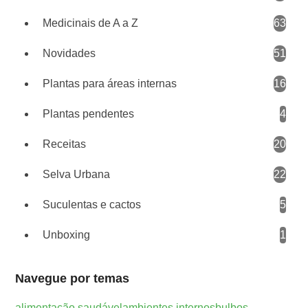
Medicinais de A a Z
63
Novidades
51
Plantas para áreas internas
16
Plantas pendentes
4
Receitas
20
Selva Urbana
22
Suculentas e cactos
5
Unboxing
1
Navegue por temas
alimentação saudável
ambientes internos
bulbos