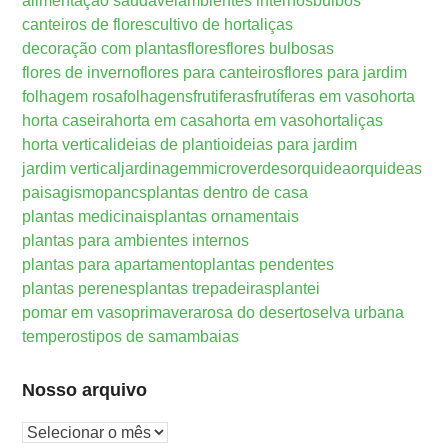
alimentação saudável
ambientes internos
bulbos
canteiros de flores
cultivo de hortaliças
decoração com plantas
flores
flores bulbosas
flores de inverno
flores para canteiros
flores para jardim
folhagem rosa
folhagens
frutiferas
frutíferas em vaso
horta
horta caseira
horta em casa
horta em vaso
hortaliças
horta vertical
ideias de plantio
ideias para jardim
jardim vertical
jardinagem
microverdes
orquidea
orquideas
paisagismo
pancs
plantas dentro de casa
plantas medicinais
plantas ornamentais
plantas para ambientes internos
plantas para apartamento
plantas pendentes
plantas perenes
plantas trepadeiras
plantei
pomar em vaso
primavera
rosa do deserto
selva urbana
temperos
tipos de samambaias
Nosso arquivo
Nosso