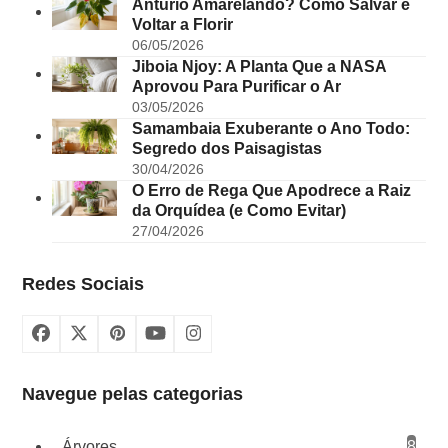
Antúrio Amarelando? Como Salvar e
Voltar a Florir
06/05/2026
Jiboia Njoy: A Planta Que a NASA
Aprovou Para Purificar o Ar
03/05/2026
Samambaia Exuberante o Ano Todo:
Segredo dos Paisagistas
30/04/2026
O Erro de Rega Que Apodrece a Raiz
da Orquídea (e Como Evitar)
27/04/2026
Redes Sociais
Facebook
X
Pinterest
YouTube
Instagram
Navegue pelas categorias
Árvores
8