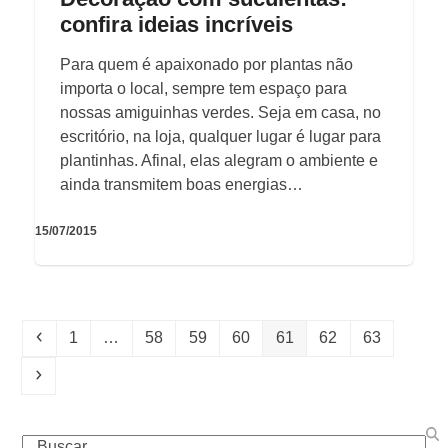
confira ideias incríveis
Para quem é apaixonado por plantas não
importa o local, sempre tem espaço para
nossas amiguinhas verdes. Seja em casa, no
escritório, na loja, qualquer lugar é lugar para
plantinhas. Afinal, elas alegram o ambiente e
ainda transmitem boas energias…
15/07/2015
Previous
Page
Page
Page
Page
Page
Page
Page
1
…
58
59
60
61
62
63
Next
Buscar