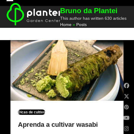
Skip
Open
Close
Bruno da Plantei
to
mobile
mobile
content
This author has written 630 articles
Home
»
Posts
menu
menu
Fa
X
Pin
Dicas de cultivo
Yo
Aprenda a cultivar wasabi
Ins