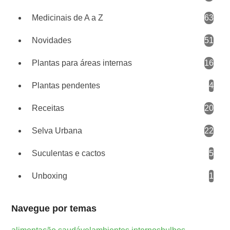
Medicinais de A a Z
63
Novidades
51
Plantas para áreas internas
16
Plantas pendentes
4
Receitas
20
Selva Urbana
22
Suculentas e cactos
5
Unboxing
1
Navegue por temas