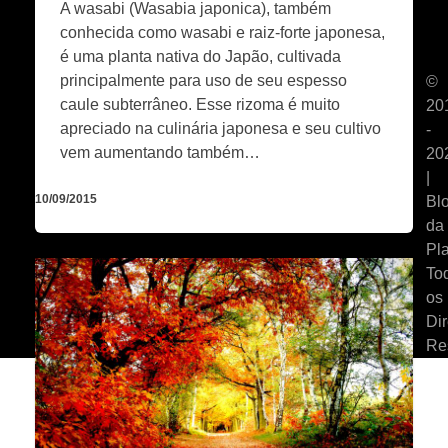
A wasabi (Wasabia japonica), também
conhecida como wasabi e raiz-forte japonesa,
é uma planta nativa do Japão, cultivada
principalmente para uso de seu espesso
©
caule subterrâneo. Esse rizoma é muito
20
apreciado na culinária japonesa e seu cultivo
-
vem aumentando também…
20
|
10/09/2015
Bl
da
Pla
To
os
Dir
Re