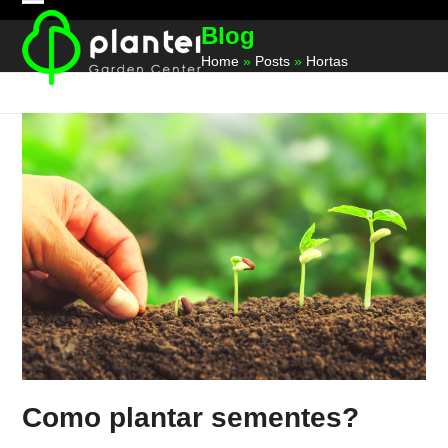
Skip
Open
Close
Blog
to
mobile
mobile
content
Home
»
Posts
»
Hortas
menu
menu
Como plantar sementes?