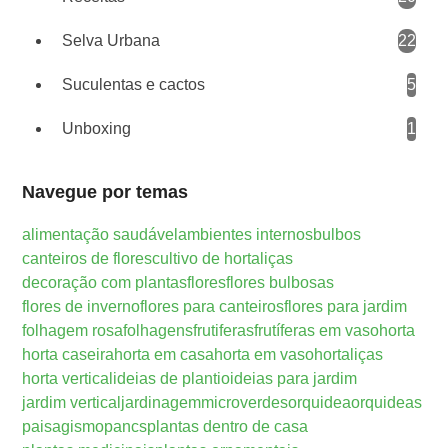
Selva Urbana
22
Suculentas e cactos
5
Unboxing
1
Navegue por temas
alimentação saudável
ambientes internos
bulbos
canteiros de flores
cultivo de hortaliças
decoração com plantas
flores
flores bulbosas
flores de inverno
flores para canteiros
flores para jardim
folhagem rosa
folhagens
frutiferas
frutíferas em vaso
horta
horta caseira
horta em casa
horta em vaso
hortaliças
horta vertical
ideias de plantio
ideias para jardim
jardim vertical
jardinagem
microverdes
orquidea
orquideas
paisagismo
pancs
plantas dentro de casa