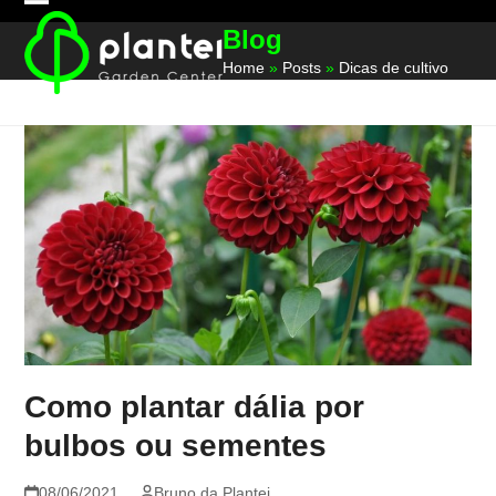
Skip
Open
Close
Blog
to
mobile
mobile
content
Home
»
Posts
»
Dicas de cultivo
menu
menu
Como plantar dália por
bulbos ou sementes
08/06/2021
Bruno da Plantei