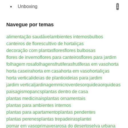
Unboxing
1
Navegue por temas
alimentação saudável
ambientes internos
bulbos
canteiros de flores
cultivo de hortaliças
decoração com plantas
flores
flores bulbosas
flores de inverno
flores para canteiros
flores para jardim
folhagem rosa
folhagens
frutiferas
frutíferas em vaso
horta
horta caseira
horta em casa
horta em vaso
hortaliças
horta vertical
ideias de plantio
ideias para jardim
jardim vertical
jardinagem
microverdes
orquidea
orquideas
paisagismo
pancs
plantas dentro de casa
plantas medicinais
plantas ornamentais
plantas para ambientes internos
plantas para apartamento
plantas pendentes
plantas perenes
plantas trepadeiras
plantei
pomar em vaso
primavera
rosa do deserto
selva urbana