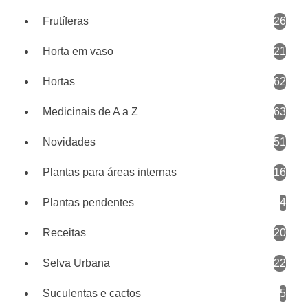
Frutíferas
26
Horta em vaso
21
Hortas
62
Medicinais de A a Z
63
Novidades
51
Plantas para áreas internas
16
Plantas pendentes
4
Receitas
20
Selva Urbana
22
Suculentas e cactos
5