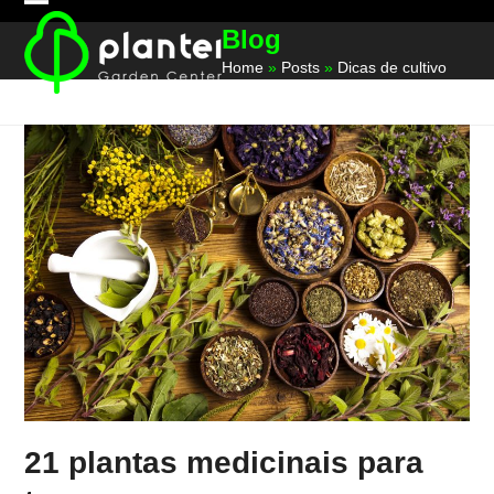
Skip
Open
Close
Blog
to
mobile
mobile
content
Home
»
Posts
»
Dicas de cultivo
menu
menu
21 plantas medicinais para