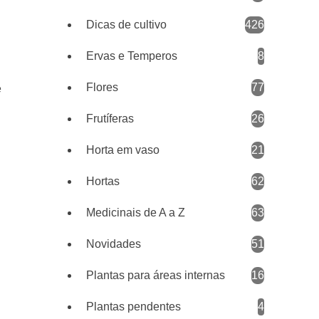
Dicas de cultivo
426
Ervas e Temperos
8
Flores
77
e
Frutíferas
26
Horta em vaso
21
Hortas
62
Medicinais de A a Z
63
Novidades
51
Plantas para áreas internas
16
Plantas pendentes
4