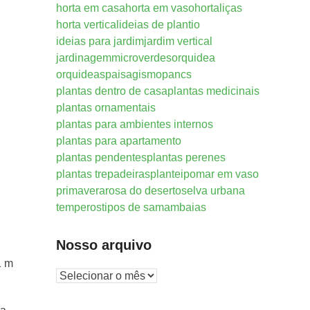
horta em casa
horta em vaso
hortaliças
horta vertical
ideias de plantio
ideias para jardim
jardim vertical
jardinagem
microverdes
orquidea
orquideas
paisagismo
pancs
plantas dentro de casa
plantas medicinais
plantas ornamentais
plantas para ambientes internos
plantas para apartamento
plantas pendentes
plantas perenes
plantas trepadeiras
plantei
pomar em vaso
primavera
rosa do deserto
selva urbana
temperos
tipos de samambaias
Nosso arquivo
1 m
Nosso
arquivo