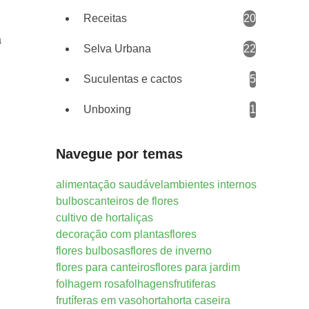
Receitas
20
a
Selva Urbana
22
Suculentas e cactos
5
Unboxing
1
Navegue por temas
alimentação saudável
ambientes internos
bulbos
canteiros de flores
cultivo de hortaliças
decoração com plantas
flores
flores bulbosas
flores de inverno
flores para canteiros
flores para jardim
folhagem rosa
folhagens
frutiferas
frutíferas em vaso
horta
horta caseira