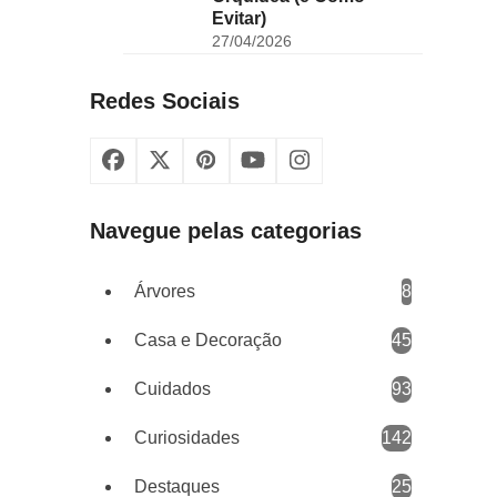
Evitar)
27/04/2026
Redes Sociais
Facebook
X
Pinterest
YouTube
Instagram
Navegue pelas categorias
Árvores
8
Casa e Decoração
45
Cuidados
93
Curiosidades
142
Destaques
25