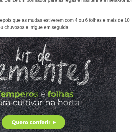
. Utilize um borrifador para as regas e mantenha a meia-sombr
depois que as mudas estiverem com 4 ou 6 folhas e mais de 10
u chuvosos e irrigue em seguida.