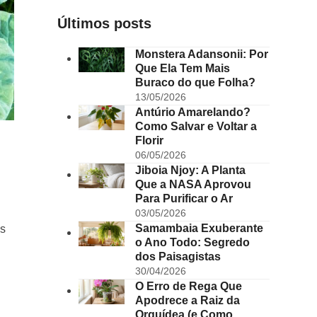
Últimos posts
Monstera Adansonii: Por
Que Ela Tem Mais
Buraco do que Folha?
13/05/2026
Antúrio Amarelando?
Como Salvar e Voltar a
Florir
06/05/2026
Jiboia Njoy: A Planta
Que a NASA Aprovou
Para Purificar o Ar
03/05/2026
Samambaia Exuberante
os
o Ano Todo: Segredo
dos Paisagistas
30/04/2026
O Erro de Rega Que
Apodrece a Raiz da
Orquídea (e Como